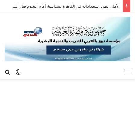
الأهلي ينهي استعداداته في القاهرة بسداسية أمام النجوم قبل السفر إلى إسبانيا
القائمة
بح
الوضع ا