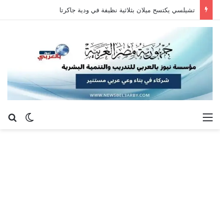
تشيلسي يكتسح ميلان بثلاثية نظيفة في ودية جاكرتا
القائمة
بح
الوضع ا