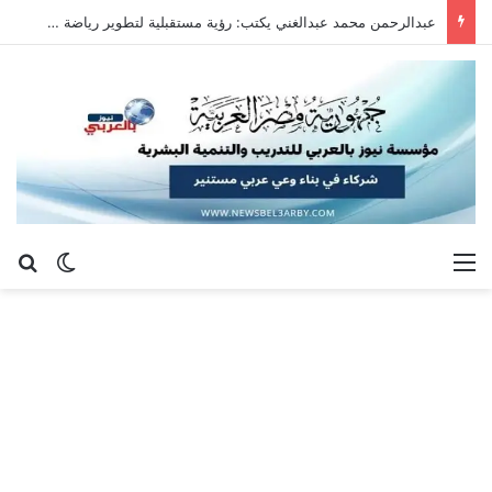
عبدالرحمن محمد عبدالغني يكتب: رؤية مستقبلية لتطوير رياضة سلاح الشيش في جمهورية مصر العربية
القائمة
بح
الوضع ا