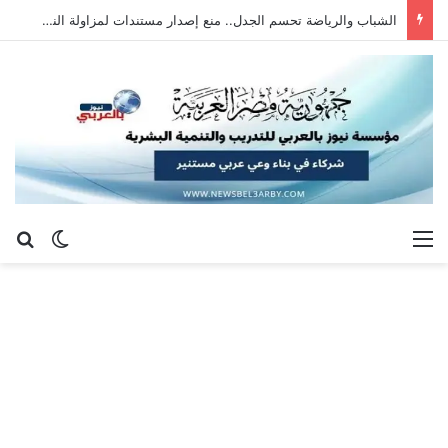
الشباب والرياضة تحسم الجدل.. منع إصدار مستندات لمزاولة النشاط بالمخالفة للقانون
القائمة
بح
الوضع ا