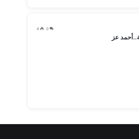
4
0
ة..أحمد عز