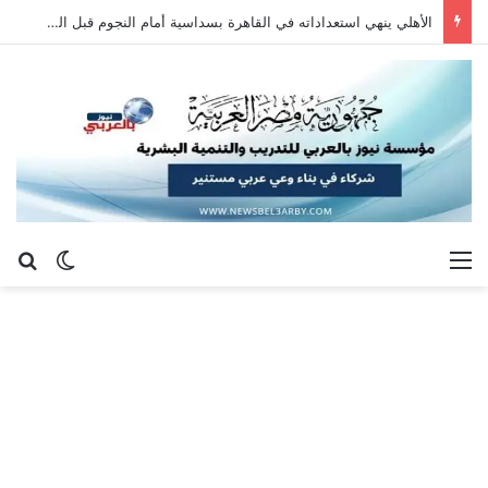
الأهلي ينهي استعداداته في القاهرة بسداسية أمام النجوم قبل السفر إلى إسبانيا
القائمة
بح
الوضع ا