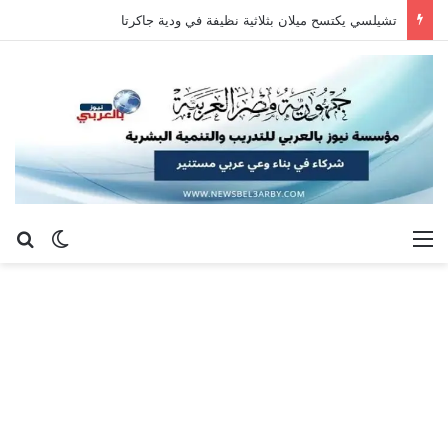
تشيلسي يكتسح ميلان بثلاثية نظيفة في ودية جاكرتا
القائمة
بح
الوضع ا