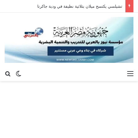
تشيلسي يكتسح ميلان بثلاثية نظيفة في ودية جاكرتا
القائمة
بح
الوضع ا