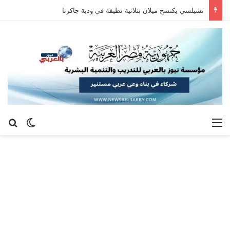
تشيلسي يكتسح ميلان بثلاثية نظيفة في ودية جاكرتا
القائمة
بح
الوضع ا