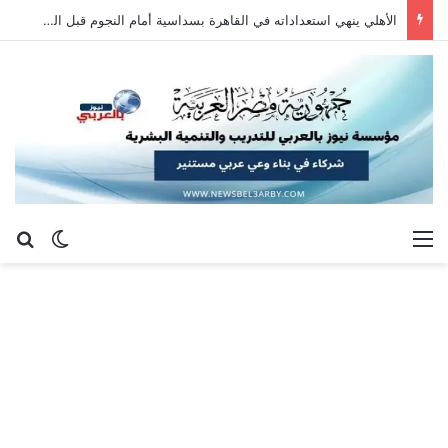
الأهلي ينهي استعداداته في القاهرة بسداسية أمام النجوم قبل السفر إلى إسبانيا
القائمة
بح
الوضع ا