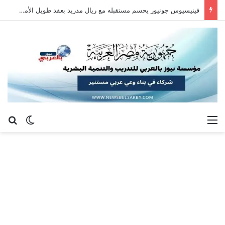
فينيسيوس جونيور يحسم مستقبله مع ريال مدريد بعقد طويل الأمد حتى 2032
القائمة
بح
الوضع ا