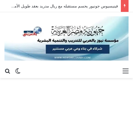
فينيسيوس جونيور يحسم مستقبله مع ريال مدريد بعقد طويل الأمد حتى 2032
القائمة
بح
الوضع ا