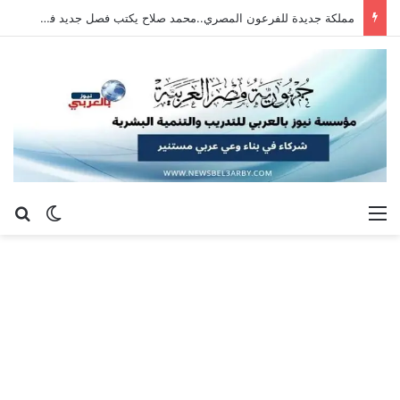
مملكة جديدة للفرعون المصري..محمد صلاح يكتب فصل جديد في طرابزون سبور التركي بعد رحلة أنفيلد التاريخية
القائمة
بح
الوضع ا