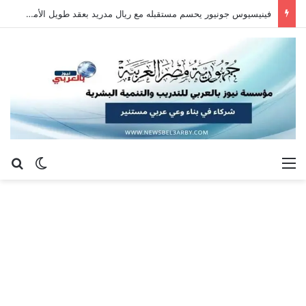
فينيسيوس جونيور يحسم مستقبله مع ريال مدريد بعقد طويل الأمد حتى 2032
القائمة
بح
الوضع ا