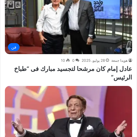
فن
هويدا جمعة
28 يوليو، 2025
0
10
عادل إمام كان مرشحا لتجسيد مبارك فى “طباخ
الرئيس”