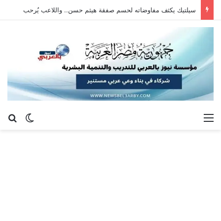
سيلتيك يكثف مفاوضاته لحسم صفقة هيثم حسن.. واللاعب يُرحب
القائمة
بح
الوضع ا