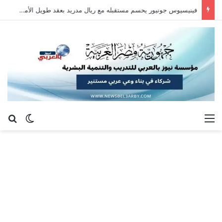
فينيسيوس جونيور يحسم مستقبله مع ريال مدريد بعقد طويل الأمد حتى 2032
القائمة
بح
الوضع ا