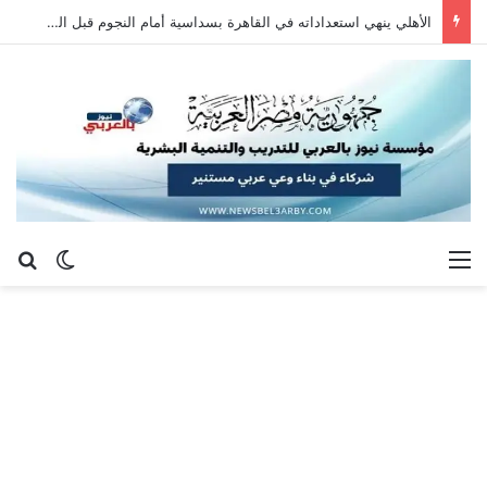
الأهلي ينهي استعداداته في القاهرة بسداسية أمام النجوم قبل السفر إلى إسبانيا
القائمة
بح
الوضع ا