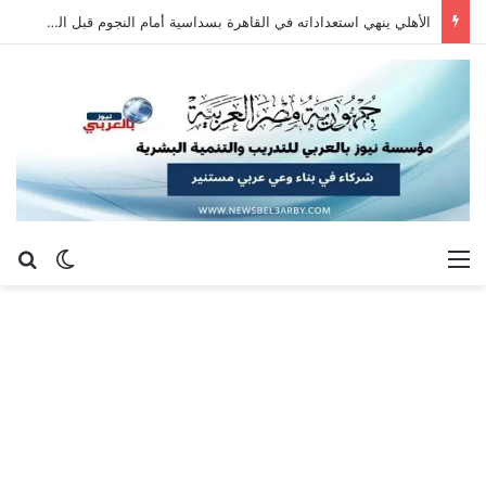
الأهلي ينهي استعداداته في القاهرة بسداسية أمام النجوم قبل السفر إلى إسبانيا
القائمة
بح
الوضع ا