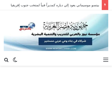
بيتسو موسيماني يعود إلي دياره كمديراً فنياً لمنتخب جنوب إفريقيا
القائمة
بح
الوضع ا