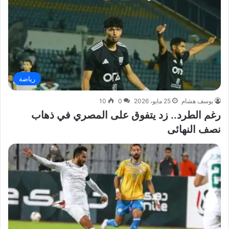
رياضة
يوسف هشام
25 مايو، 2026
0
10
رغم الطرد.. زد يتفوق على المصري في ذهاب
نصف النهائى