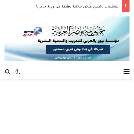
تشيلسي يكتسح ميلان بثلاثية نظيفة في ودية جاكرتا
القائمة
بح
الوضع ا