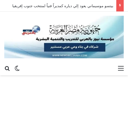
بيتسو موسيماني يعود إلي دياره كمديراً فنياً لمنتخب جنوب إفريقيا
القائمة
بح
الوضع ا