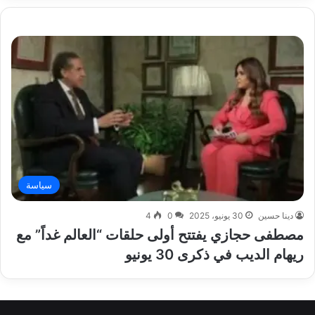
سياسة
دينا حسين
30 يونيو، 2025
0
4
مصطفى حجازي يفتتح أولى حلقات “العالم غداً” مع
ريهام الديب في ذكرى 30 يونيو