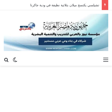
تشيلسي يكتسح ميلان بثلاثية نظيفة في ودية جاكرتا
القائمة
بح
الوضع ا