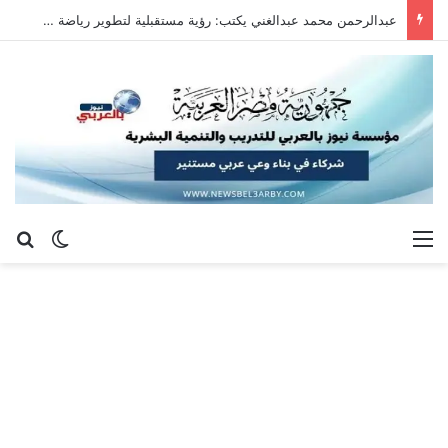
عبدالرحمن محمد عبدالغني يكتب: رؤية مستقبلية لتطوير رياضة سلاح الشيش في جمهورية مصر العربية
القائمة
بح
الوضع ا