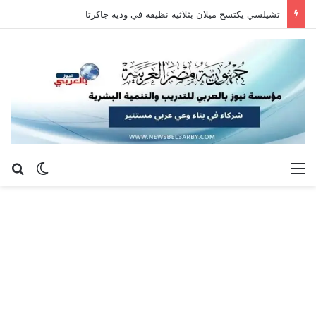
تشيلسي يكتسح ميلان بثلاثية نظيفة في ودية جاكرتا
القائمة
بح
الوضع ا