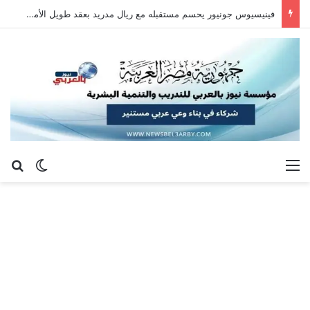
فينيسيوس جونيور يحسم مستقبله مع ريال مدريد بعقد طويل الأمد حتى 2032
القائمة
بح
الوضع ا