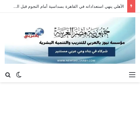
الأهلي ينهي استعداداته في القاهرة بسداسية أمام النجوم قبل السفر إلى إسبانيا
القائمة
بح
الوضع ا