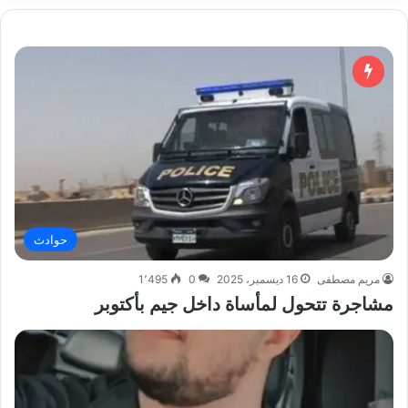
حوادث
مريم مصطفى
16 ديسمبر، 2025
0
1٬495
مشاجرة تتحول لمأساة داخل جيم بأكتوبر