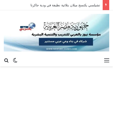
تشيلسي يكتسح ميلان بثلاثية نظيفة في ودية جاكرتا
القائمة
بح
الوضع ا