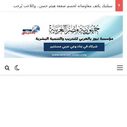
سيلتيك يكثف مفاوضاته لحسم صفقة هيثم حسن.. واللاعب يُرحب
القائمة
بح
الوضع ا