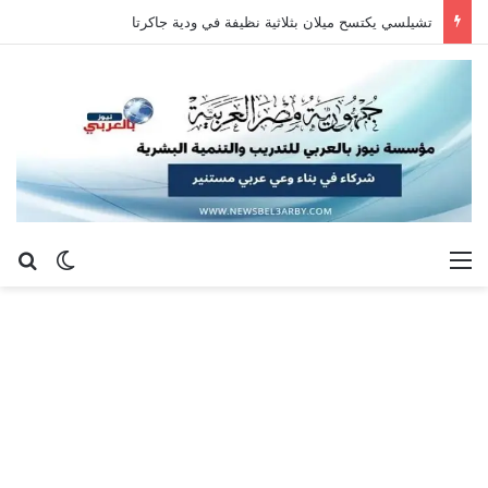
تشيلسي يكتسح ميلان بثلاثية نظيفة في ودية جاكرتا
القائمة
بح
الوضع ا