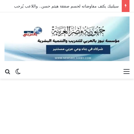
سيلتيك يكثف مفاوضاته لحسم صفقة هيثم حسن.. واللاعب يُرحب
القائمة
بح
الوضع ا