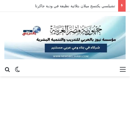
تشيلسي يكتسح ميلان بثلاثية نظيفة في ودية جاكرتا
القائمة
بح
الوضع ا