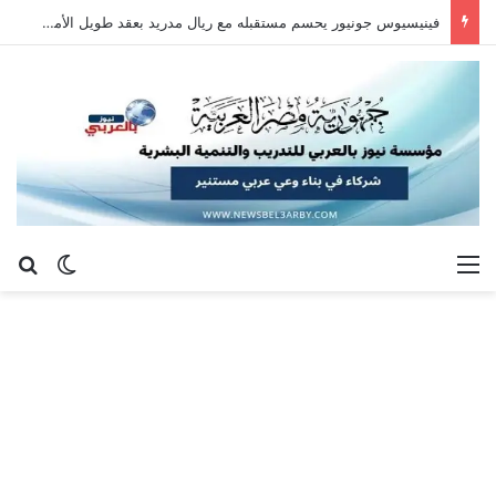
فينيسيوس جونيور يحسم مستقبله مع ريال مدريد بعقد طويل الأمد حتى 2032
القائمة
بح
الوضع ا