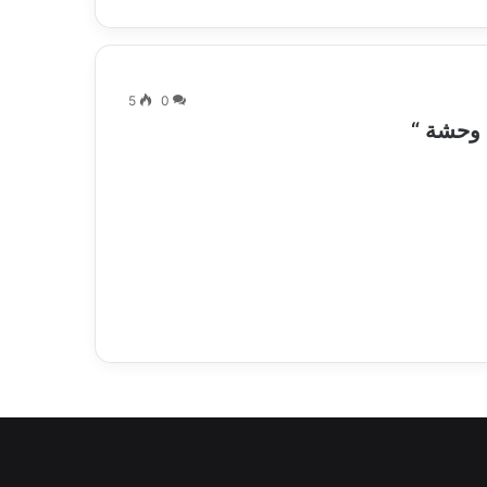
5
0
 وحشة “