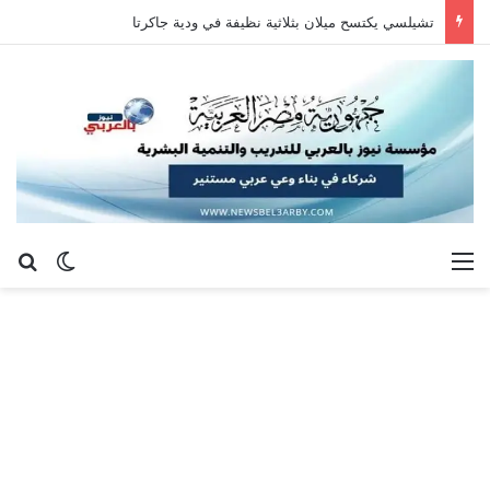
تشيلسي يكتسح ميلان بثلاثية نظيفة في ودية جاكرتا
القائمة
بح
الوضع ا