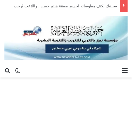
سيلتيك يكثف مفاوضاته لحسم صفقة هيثم حسن.. واللاعب يُرحب
القائمة
بح
الوضع ا