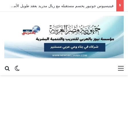
فينيسيوس جونيور يحسم مستقبله مع ريال مدريد بعقد طويل الأمد حتى 2032
القائمة
بح
الوضع ا