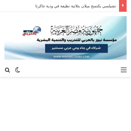
تشيلسي يكتسح ميلان بثلاثية نظيفة في ودية جاكرتا
القائمة
بح
الوضع ا