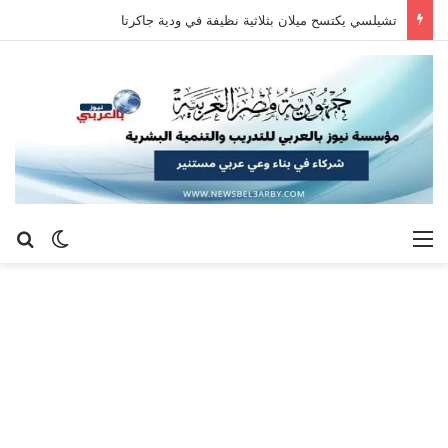
تشيلسي يكتسح ميلان بثلاثية نظيفة في ودية جاكرتا
القائمة
بح
الوضع ا