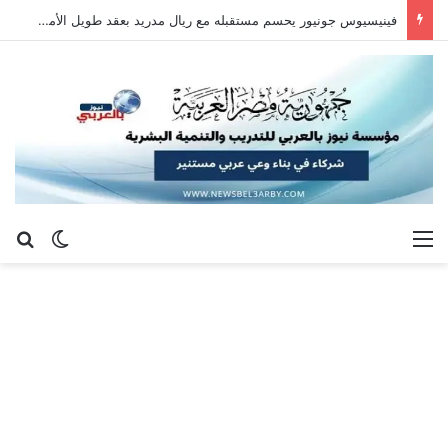
فينيسيوس جونيور يحسم مستقبله مع ريال مدريد بعقد طويل الأمد حتى 2032
القائمة
بح
الوضع ا