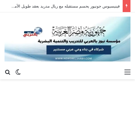
فينيسيوس جونيور يحسم مستقبله مع ريال مدريد بعقد طويل الأمد حتى 2032
القائمة
بح
الوضع ا