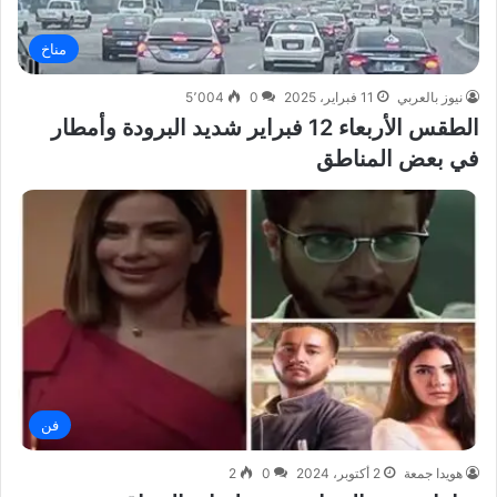
مناخ
نيوز بالعربي
11 فبراير، 2025
0
5٬004
الطقس الأربعاء 12 فبراير شديد البرودة وأمطار
في بعض المناطق
فن
هويدا جمعة
2 أكتوبر، 2024
0
2