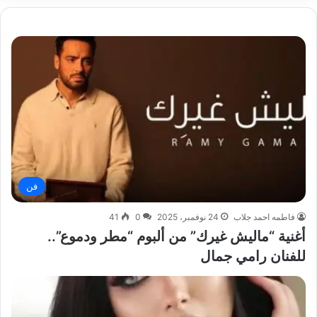
فن
فاطمه احمد جلاب
24 نوفمبر، 2025
0
41
أغنية “ماليش غيرك” من ألبوم “مطر ودموع”..
للفنان رامي جمال