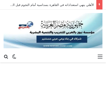
الأهلي ينهي استعداداته في القاهرة بسداسية أمام النجوم قبل السفر إلى إسبانيا
القائمة
بح
الوضع ا