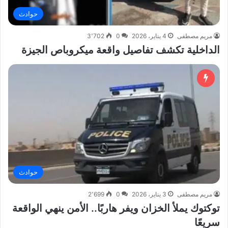
حوادث
مريم مصطفى
4 يناير، 2026
0
3٬702
الداخلية تكشف تفاصيل واقعة ميكروباص الجيزة
حوادث
مريم مصطفى
3 يناير، 2026
0
2٬699
توكتوك يملأ الخزان ويفر هاربًا.. الأمن ينهي الواقعة
سريعًا