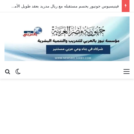
فينيسيوس جونيور يحسم مستقبله مع ريال مدريد بعقد طويل الأمد حتى 2032
القائمة
بح
الوضع ا