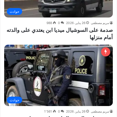
حوادث
مريم مصطفى
26 يناير، 2026
0
988
صدمة على السوشيال ميديا ابن يعتدي على والدته
أمام منزلها
حوادث
مريم مصطفى
26 يناير، 2026
0
1٬561