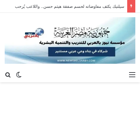
سيلتيك يكثف مفاوضاته لحسم صفقة هيثم حسن.. واللاعب يُرحب
القائمة
بح
الوضع ا