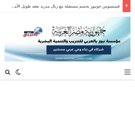
فينيسيوس جونيور يحسم مستقبله مع ريال مدريد بعقد طويل الأمد حتى 2032
القائمة
بح
الوضع ا