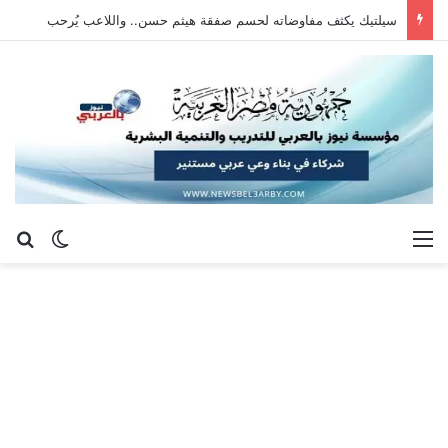
سيلتيك يكثف مفاوضاته لحسم صفقة هيثم حسن.. واللاعب يُرحب
القائمة
بح
الوضع ا