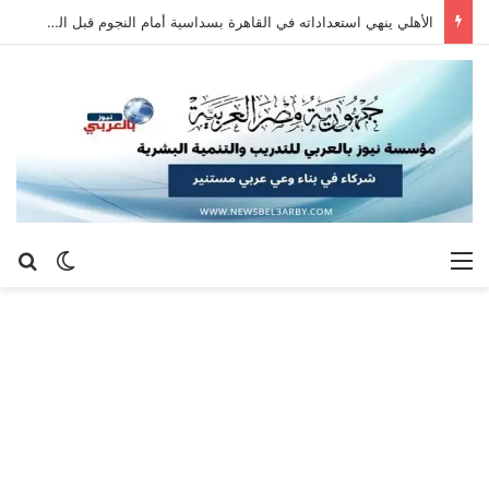
الأهلي ينهي استعداداته في القاهرة بسداسية أمام النجوم قبل السفر إلى إسبانيا
القائمة
بح
الوضع ا