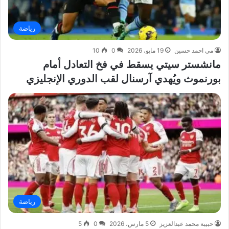
رياضة
مي احمد حسين
19 مايو، 2026
0
10
مانشستر سيتي يسقط في فخ التعادل أمام
بورنموث ويُهدي آرسنال لقب الدوري الإنجليزي
رياضة
حبيبة محمد عبدالعزيز
5 مارس، 2026
0
5