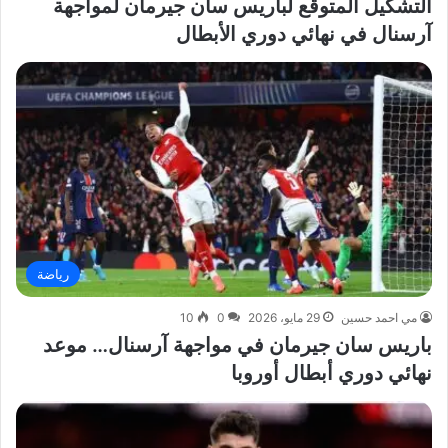
التشكيل المتوقع لباريس سان جيرمان لمواجهة
آرسنال في نهائي دوري الأبطال
رياضة
مي احمد حسين
29 مايو، 2026
0
10
باريس سان جيرمان في مواجهة آرسنال… موعد
نهائي دوري أبطال أوروبا