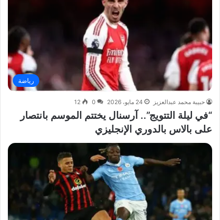
رياضة
حبيبة محمد عبدالعزيز
24 مايو، 2026
0
12
“في ليلة التتويج”.. آرسنال يختتم الموسم بانتصار
على بالاس بالدوري الإنجليزي