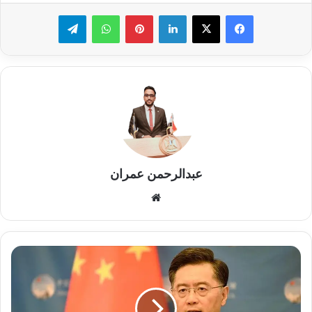
لينكدإن
بينتيريست
واتساب
تيلقرام
عبدالرحمن عمران
موقع
الويب
وزير
الخارجية
الصيني
يهنئ
بدر