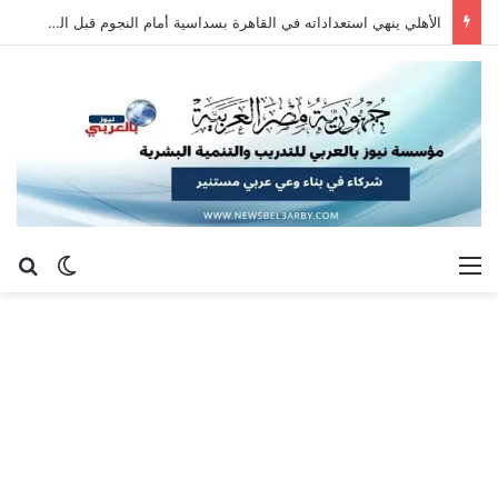
الأهلي ينهي استعداداته في القاهرة بسداسية أمام النجوم قبل السفر إلى إسبانيا
القائمة
بح
الوضع ا