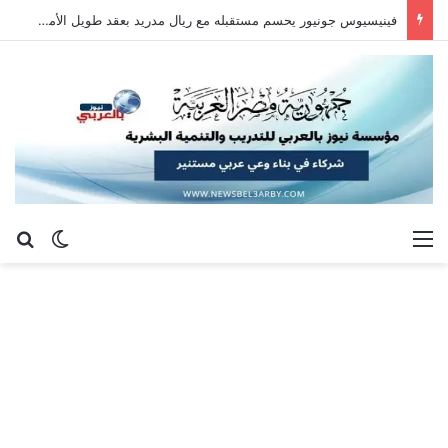
فينيسيوس جونيور يحسم مستقبله مع ريال مدريد بعقد طويل الأمد حتى 2032
القائمة
بح
الوضع ا