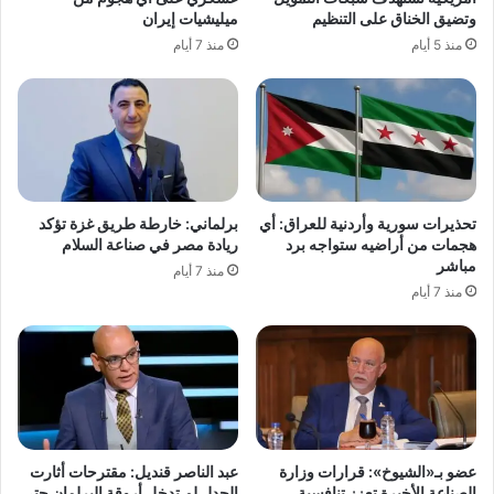
وتضيق الخناق على التنظيم
ميليشيات إيران
منذ 5 أيام
منذ 7 أيام
تحذيرات سورية وأردنية للعراق: أي
برلماني: خارطة طريق غزة تؤكد
هجمات من أراضيه ستواجه برد
ريادة مصر في صناعة السلام
مباشر
منذ 7 أيام
منذ 7 أيام
عضو بـ«الشيوخ»: قرارات وزارة
عبد الناصر قنديل: مقترحات أثارت
الصناعة الأخيرة تعزز تنافسية
الجدل لم تدخل أروقة البرلمان حتى