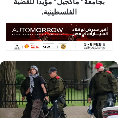
بجامعة” ماكجيل” مؤيدا للقضية
الفلسطينية.