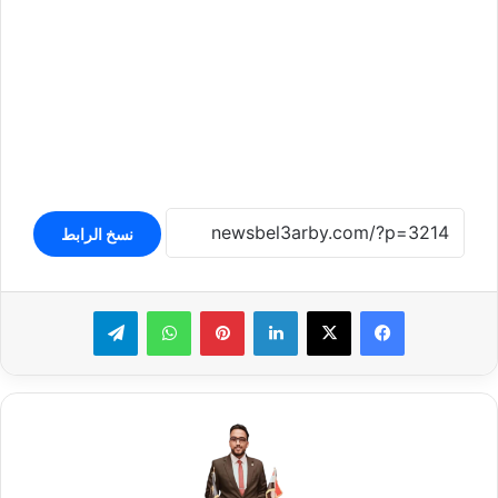
نسخ الرابط
لينكدإن
بينتيريست
واتساب
تيلقرام