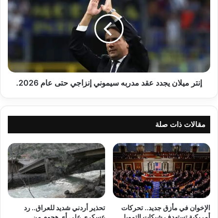
يجدد
عقد
مدربه
سيموني
إنزاجي
حتى
عام
2026.
إنتر ميلان يجدد عقد مدربه سيموني إنزاجي حتى عام 2026.
مقالات ذات صلة
الإخوان في مأزق جديد.. تحركات
تحذير أردني شديد للعراق.. رد
أمريكية تستهدف شبكات التمويل
عسكري على أي هجوم من