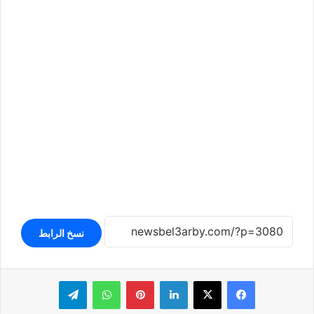
نسخ الرابط
لينكدإن
بينتيريست
واتساب
تيلقرام