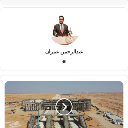
عبدالرحمن عمران
موقع
الويب
"حدائق
أكتوبر"المحطة
العملاقة..
متى
يبدء
التشغيل؟