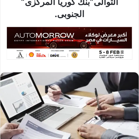
التوالى”بنك كوريا المركزى”
الجنوبى.