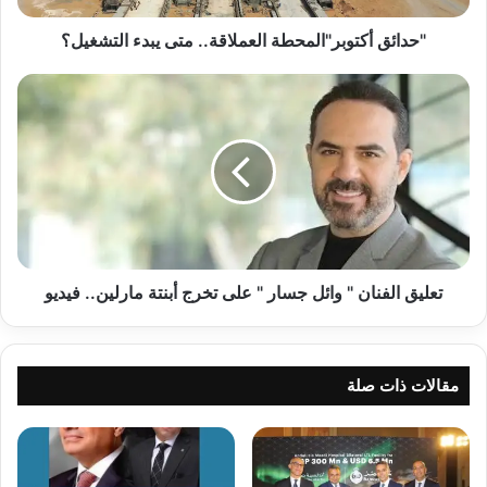
"حدائق أكتوبر"المحطة العملاقة.. متى يبدء التشغيل؟
تعليق
الفنان
"
وائل
جسار
"
على
تخرج
أبنتة
مارلين..
تعليق الفنان " وائل جسار " على تخرج أبنتة مارلين.. فيديو
فيديو
مقالات ذات صلة